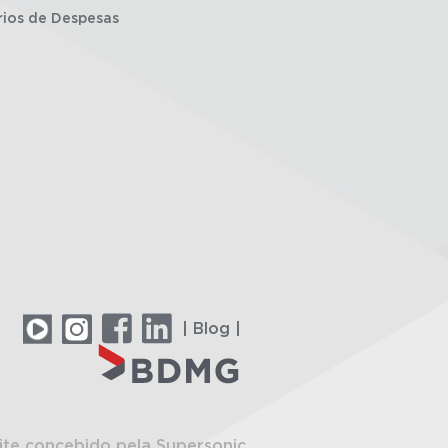
rios de Despesas
| Blog |
ite concebido pela Supersonic