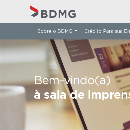
Sobre o BDMG
Crédito Para sua 
Bem-vindo(a)
à sala de impre