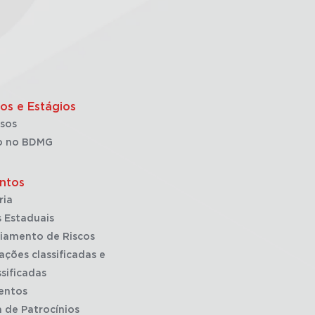
os e Estágios
sos
o no BDMG
ntos
ria
 Estaduais
iamento de Riscos
ações classificadas e
sificadas
entos
a de Patrocínios