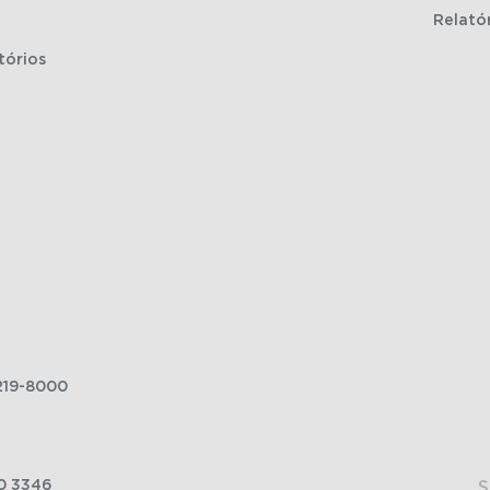
Relató
tórios
219-8000
0 3346
S