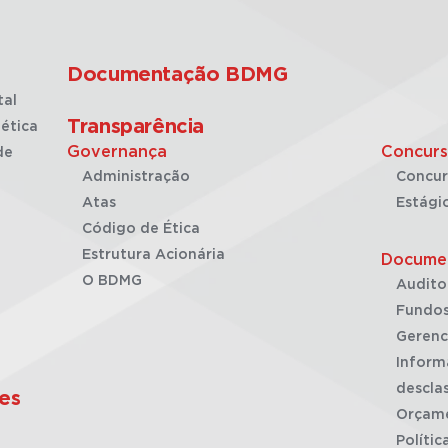
Documentação BDMG
tal
Transparência
ética
Governança
Concurs
de
Administração
Concur
Atas
Estági
Código de Ética
Estrutura Acionária
Docume
O BDMG
Audito
Fundos
Gerenc
Inform
desclas
es
Orçam
Polític