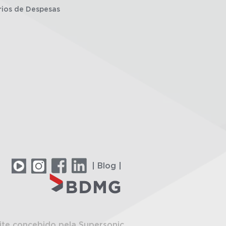
rios de Despesas
| Blog |
ite concebido pela Supersonic