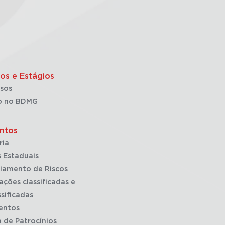
os e Estágios
sos
o no BDMG
ntos
ria
 Estaduais
iamento de Riscos
ações classificadas e
sificadas
entos
a de Patrocínios