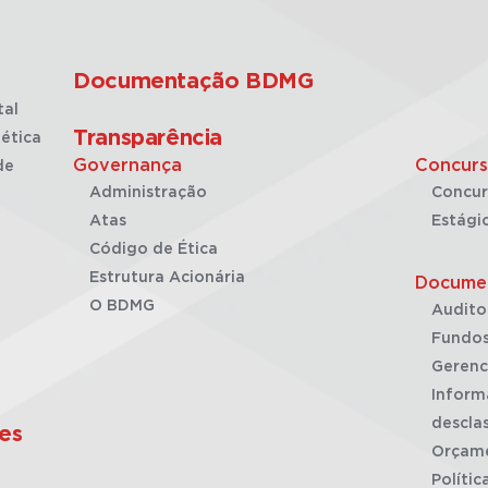
Documentação BDMG
tal
Transparência
ética
Governança
Concurs
de
Administração
Concur
Atas
Estági
Código de Ética
Estrutura Acionária
Docume
O BDMG
Audito
Fundos
Gerenc
Inform
desclas
es
Orçam
Polític