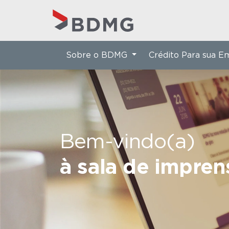
Sobre o BDMG
Crédito Para sua 
Bem-vindo(a)
à sala de impre