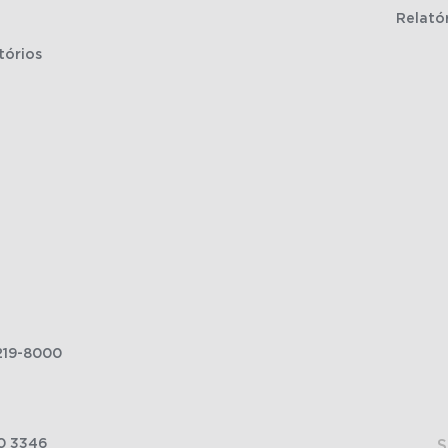
Relató
tórios
219-8000
0 3346
S