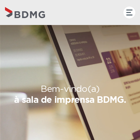
Bem-vindo(a)
à sala de imprensa BDMG.