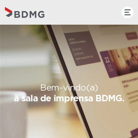
Bem-vindo(a)
à sala de imprensa BDMG.