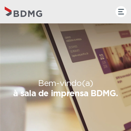
Bem-vindo(a)
à sala de imprensa BDMG.