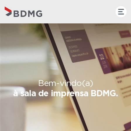
Bem-vindo(a)
à sala de imprensa BDMG.