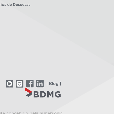
rios de Despesas
| Blog |
ite concebido pela Supersonic