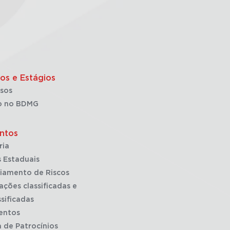
os e Estágios
sos
o no BDMG
ntos
ria
 Estaduais
iamento de Riscos
ações classificadas e
sificadas
entos
a de Patrocínios