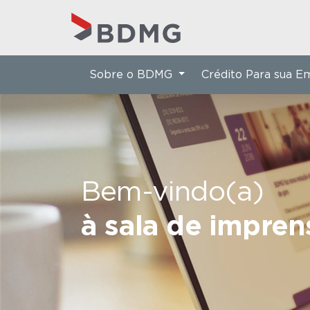
Sobre o BDMG
Crédito Para sua 
Bem-vindo(a)
à sala de impre