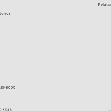
Relató
tórios
219-8000
0 3346
S