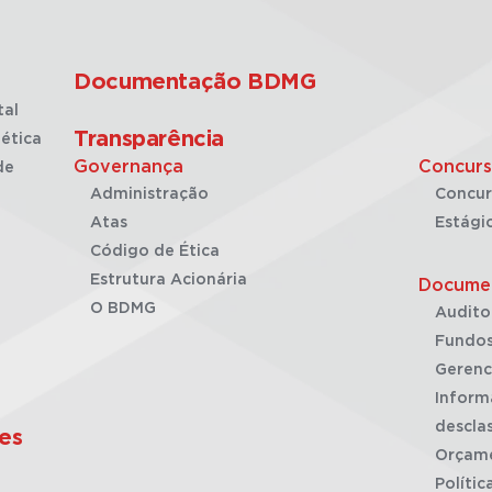
Documentação BDMG
tal
Transparência
ética
Governança
Concurs
de
Administração
Concur
Atas
Estági
Código de Ética
Estrutura Acionária
Docume
O BDMG
Audito
Fundos
Gerenc
Inform
desclas
es
Orçam
Polític