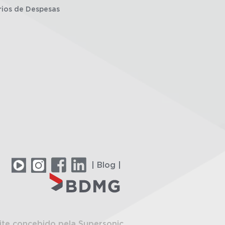
rios de Despesas
| Blog |
ite concebido pela Supersonic