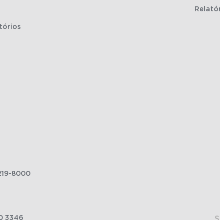
Relató
tórios
219-8000
0 3346
S