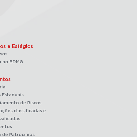
os e Estágios
sos
o no BDMG
ntos
ria
 Estaduais
iamento de Riscos
ações classificadas e
sificadas
entos
a de Patrocínios