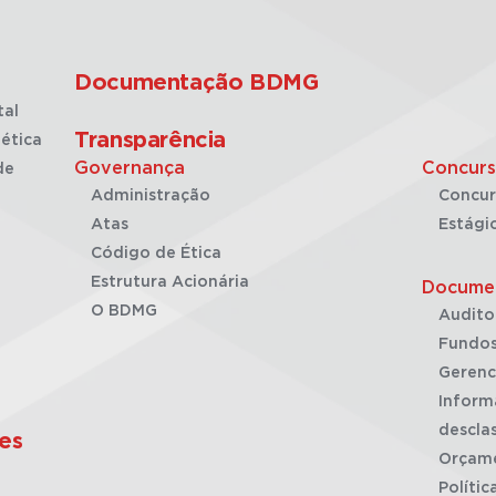
Documentação BDMG
tal
Transparência
ética
Governança
Concurs
de
Administração
Concur
Atas
Estági
Código de Ética
Estrutura Acionária
Docume
O BDMG
Audito
Fundos
Gerenc
Inform
desclas
es
Orçam
Polític