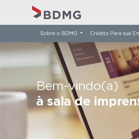
Sobre o BDMG
Crédito Para sua 
Bem-vindo(a)
à sala de impre