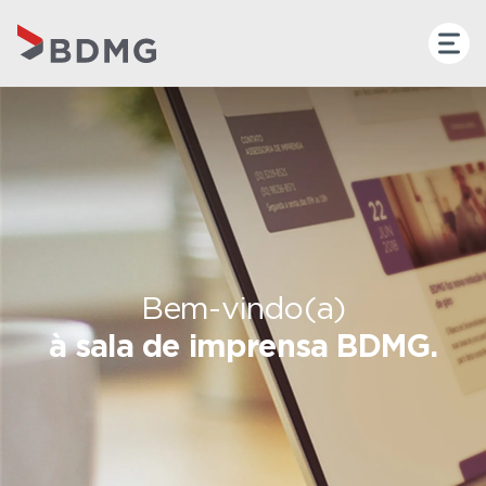
Bem-vindo(a)
à sala de imprensa BDMG.