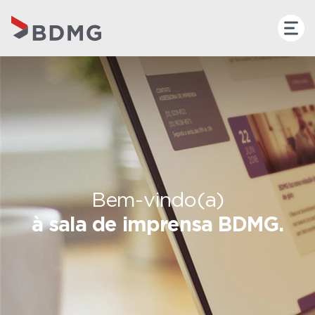
Bem-vindo(a)
à sala de imprensa BDMG.