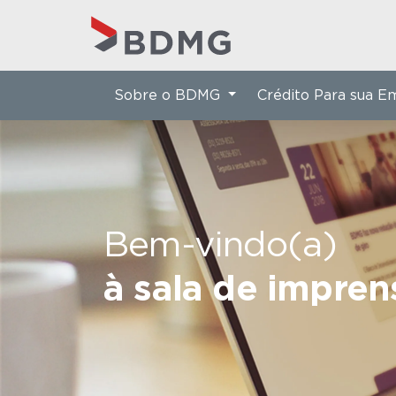
Sobre o BDMG
Crédito Para sua 
Bem-vindo(a)
à sala de impre