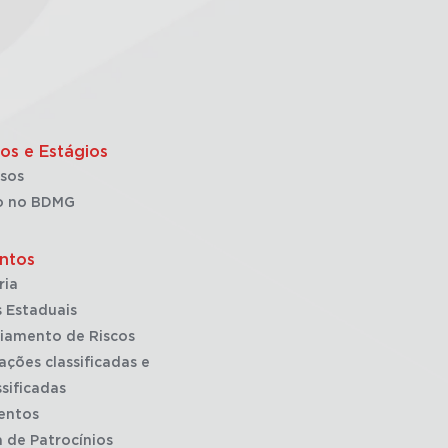
os e Estágios
sos
o no BDMG
ntos
ria
 Estaduais
iamento de Riscos
ações classificadas e
sificadas
entos
a de Patrocínios