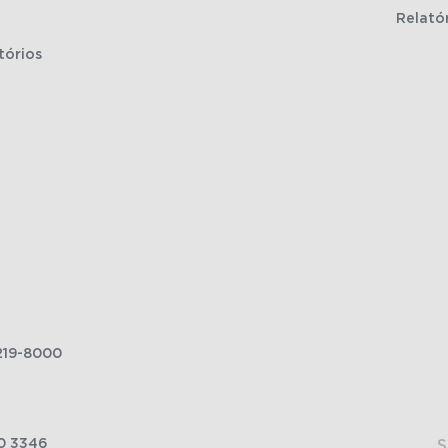
Relató
tórios
219-8000
0 3346
S