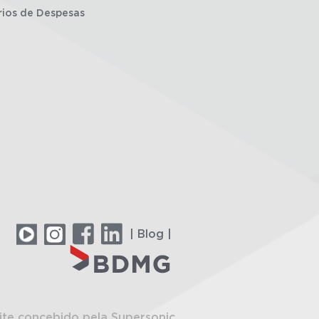
rios de Despesas
| Blog |
ite concebido pela Supersonic