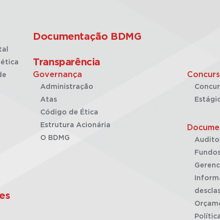
Documentação BDMG
tal
Transparência
ética
Governança
Concurs
de
Administração
Concur
Atas
Estági
Código de Ética
Estrutura Acionária
Docume
O BDMG
Audito
Fundos
Gerenc
Inform
desclas
es
Orçam
Polític