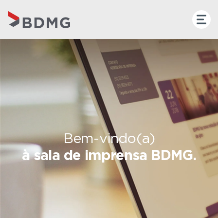
Bem-vindo(a)
à sala de imprensa BDMG.