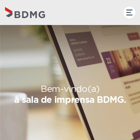
Bem-vindo(a)
à sala de imprensa BDMG.