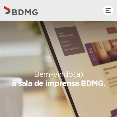
Bem-vindo(a)
à sala de imprensa BDMG.