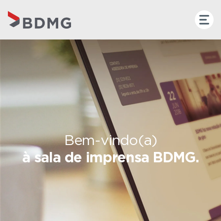
Bem-vindo(a)
à sala de imprensa BDMG.