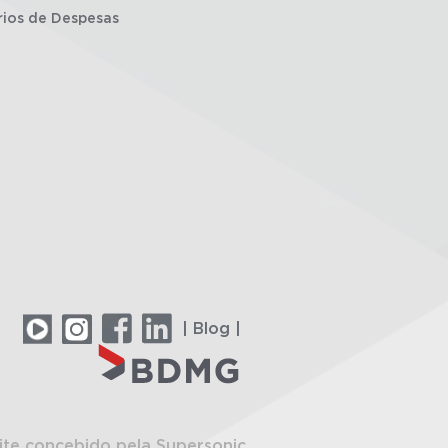
rios de Despesas
| Blog |
ite concebido pela Supersonic