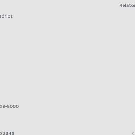
Relató
tórios
219-8000
0 3346
S