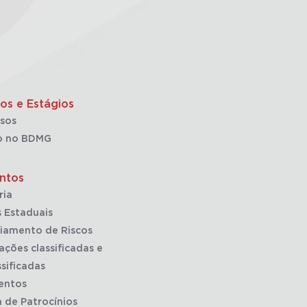
os e Estágios
sos
o no BDMG
ntos
ria
 Estaduais
iamento de Riscos
ações classificadas e
sificadas
entos
a de Patrocínios