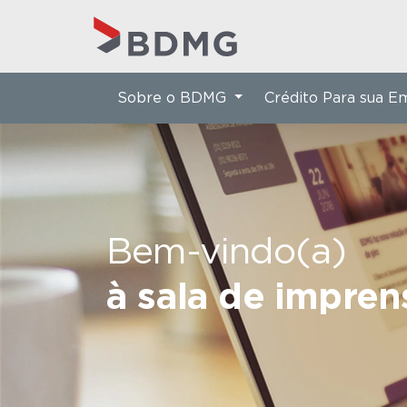
Sobre o BDMG
Crédito Para sua 
Bem-vindo(a)
à sala de impre