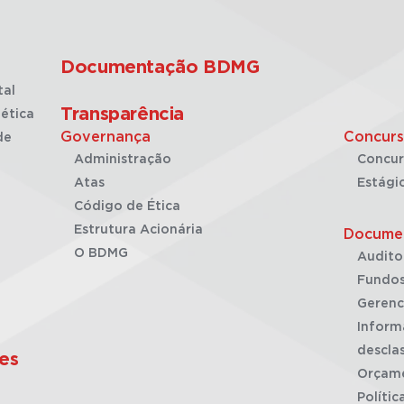
Documentação BDMG
tal
Transparência
ética
Governança
Concurs
de
Administração
Concur
Atas
Estági
Código de Ética
Estrutura Acionária
Docume
O BDMG
Audito
Fundos
Gerenc
Inform
desclas
es
Orçam
Polític