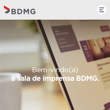
Bem-vindo(a)
à sala de imprensa BDMG.