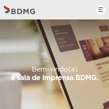
Bem-vindo(a)
à sala de imprensa BDMG.