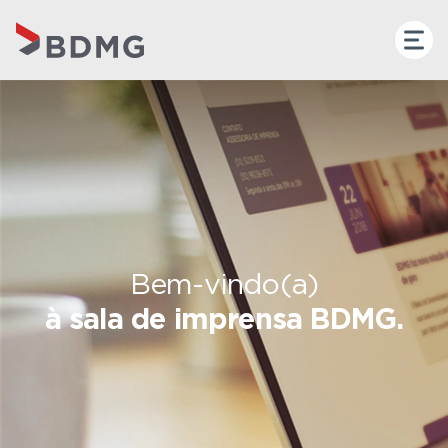
Bem-vindo(a)
à sala de imprensa BDMG.