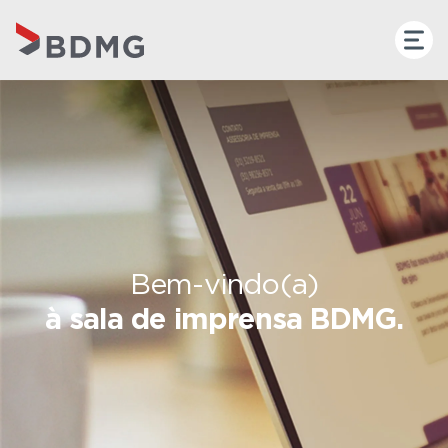
Bem-vindo(a)
à sala de imprensa BDMG.