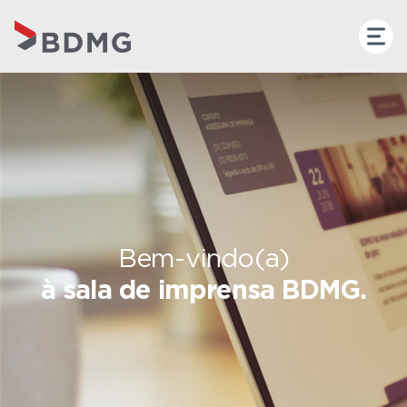
Bem-vindo(a)
à sala de imprensa BDMG.