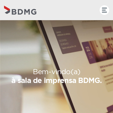
Bem-vindo(a)
à sala de imprensa BDMG.