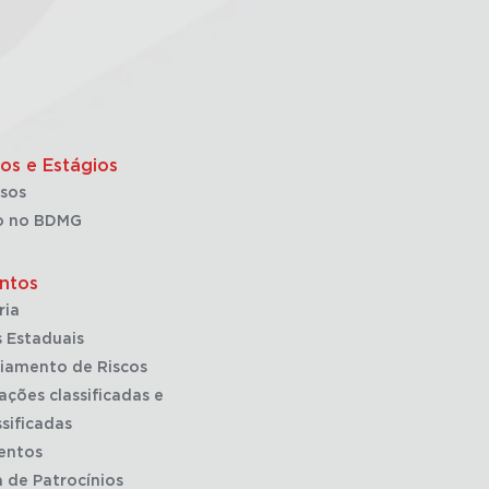
os e Estágios
sos
o no BDMG
ntos
ria
 Estaduais
iamento de Riscos
ações classificadas e
sificadas
entos
a de Patrocínios