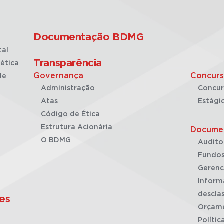
Documentação BDMG
tal
Transparência
ética
Governança
Concurs
de
Administração
Concur
Atas
Estági
Código de Ética
Estrutura Acionária
Docume
O BDMG
Audito
Fundos
Gerenc
Inform
desclas
es
Orçam
Polític