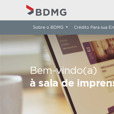
Sobre o BDMG
Crédito Para sua 
Bem-vindo(a)
à sala de impre