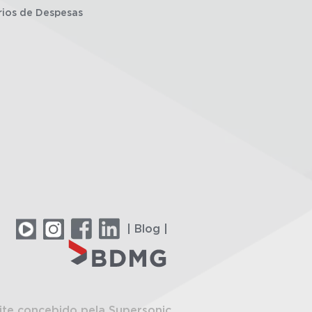
rios de Despesas
| Blog |
ite concebido pela Supersonic