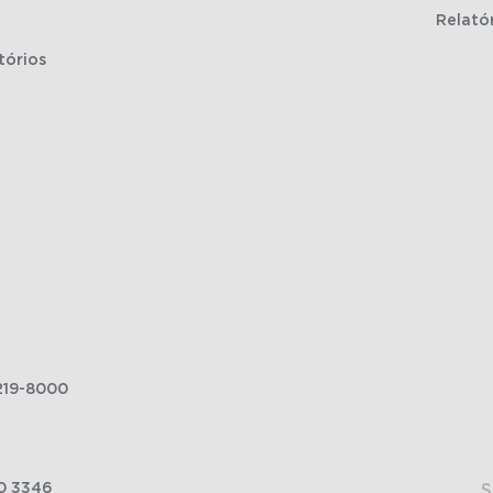
Relató
tórios
219-8000
0 3346
S