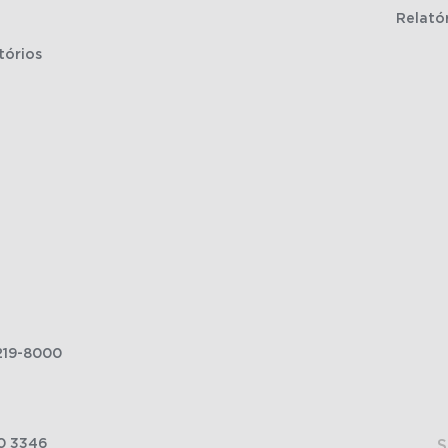
Relató
tórios
219-8000
0 3346
S