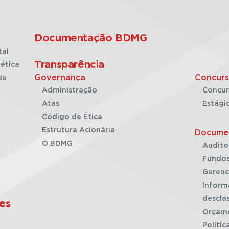
Documentação BDMG
tal
Transparência
ética
Governança
Concurs
de
Administração
Concur
Atas
Estági
Código de Ética
Estrutura Acionária
Docume
O BDMG
Audito
Fundos
Gerenc
Inform
desclas
es
Orçam
Polític