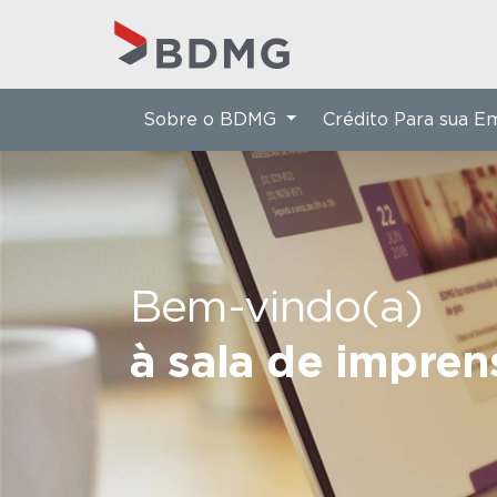
Sobre o BDMG
Crédito Para sua 
Bem-vindo(a)
à sala de impre