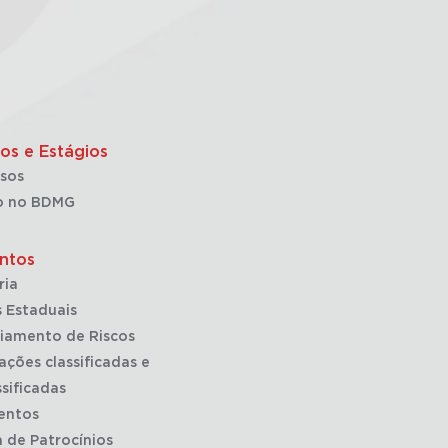
os e Estágios
sos
o no BDMG
ntos
ria
 Estaduais
iamento de Riscos
ações classificadas e
sificadas
entos
a de Patrocínios