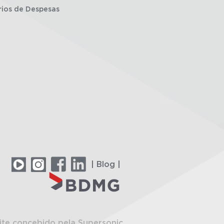
rios de Despesas
| Blog |
ite concebido pela Supersonic