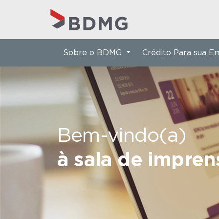
Sobre o BDMG
Crédito Para sua 
Bem-vindo(a)
à sala de impre