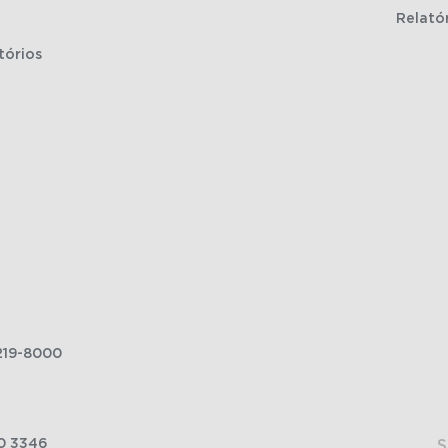
Relató
tórios
219-8000
0 3346
S