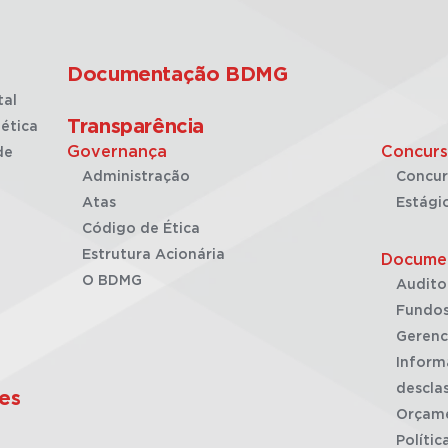
Documentação BDMG
tal
Transparência
ética
Governança
Concurs
de
Administração
Concur
Atas
Estági
Código de Ética
Estrutura Acionária
Docume
O BDMG
Audito
Fundos
Gerenc
Inform
desclas
es
Orçam
Polític