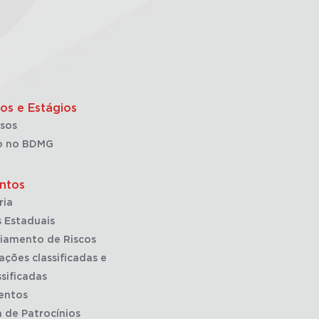
os e Estágios
sos
o no BDMG
ntos
ria
 Estaduais
iamento de Riscos
ações classificadas e
sificadas
entos
a de Patrocínios