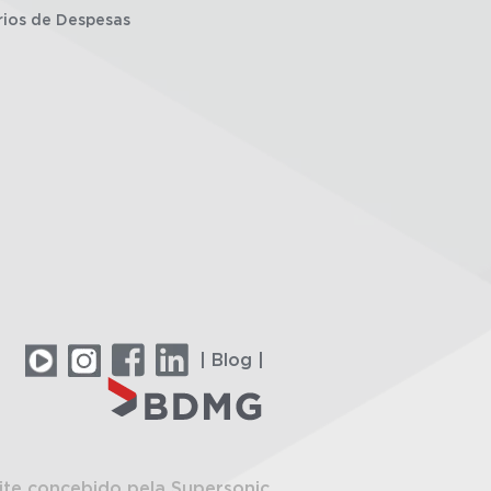
rios de Despesas
| Blog |
ite concebido pela Supersonic