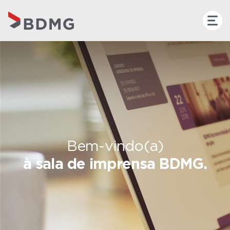
Bem-vindo(a)
à sala de imprensa BDMG.