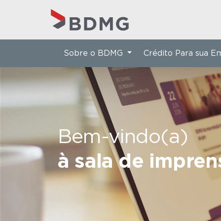
Sobre o BDMG
Crédito Para sua 
Bem-vindo(a)
à sala de impre