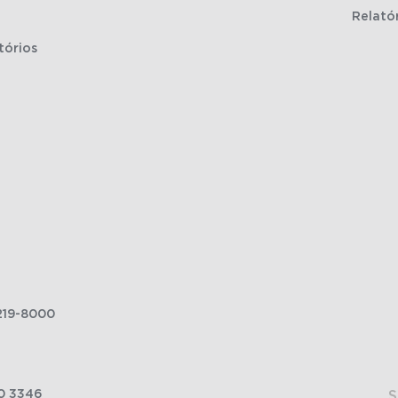
Relató
tórios
219-8000
0 3346
S