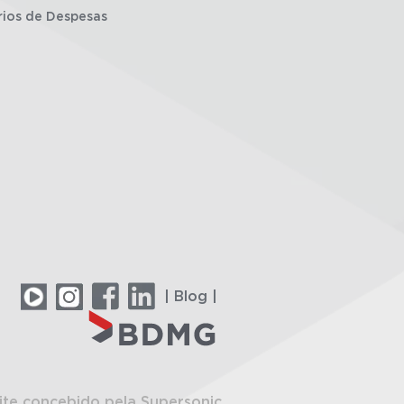
rios de Despesas
| Blog |
ite concebido pela Supersonic