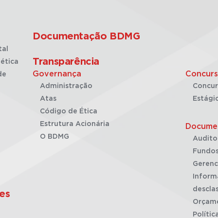
Documentação BDMG
tal
Transparência
ética
Governança
Concurs
de
Administração
Concur
Atas
Estági
Código de Ética
Estrutura Acionária
Docume
O BDMG
Audito
Fundos
Gerenc
Inform
desclas
es
Orçam
Polític