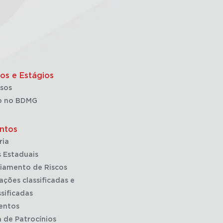
os e Estágios
sos
o no BDMG
ntos
ria
 Estaduais
iamento de Riscos
ações classificadas e
sificadas
entos
a de Patrocínios