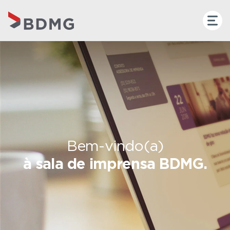
Bem-vindo(a)
à sala de imprensa BDMG.