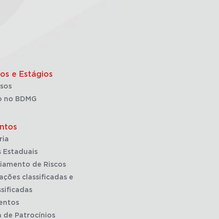
os e Estágios
sos
o no BDMG
ntos
ria
 Estaduais
iamento de Riscos
ações classificadas e
sificadas
entos
a de Patrocínios