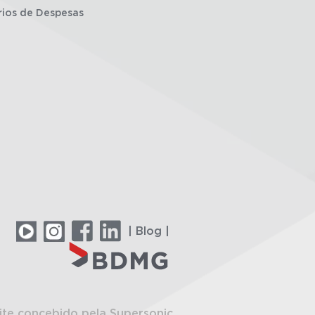
rios de Despesas
| Blog |
ite concebido pela Supersonic