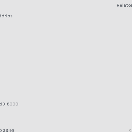
Relató
tórios
219-8000
0 3346
S