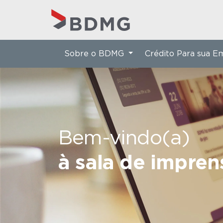
Sobre o BDMG
Crédito Para sua 
Bem-vindo(a)
à sala de impre