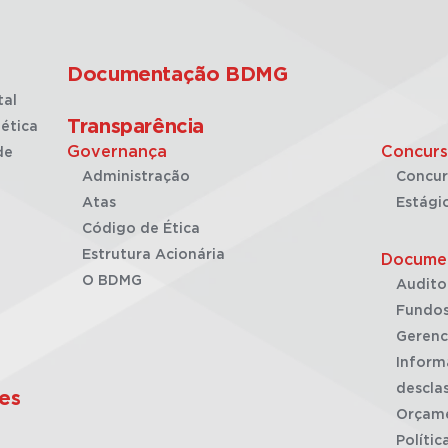
Documentação BDMG
tal
Transparência
ética
Governança
Concurs
de
Administração
Concur
Atas
Estági
Código de Ética
Estrutura Acionária
Docume
O BDMG
Audito
Fundos
Gerenc
Inform
desclas
es
Orçam
Polític