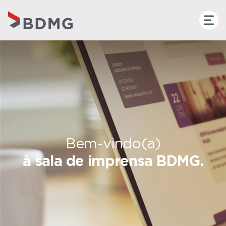
Bem-vindo(a)
à sala de imprensa BDMG.