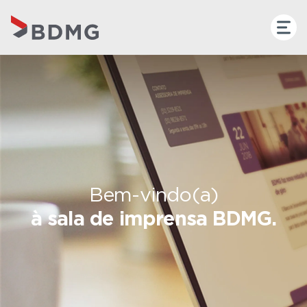
Bem-vindo(a)
à sala de imprensa BDMG.