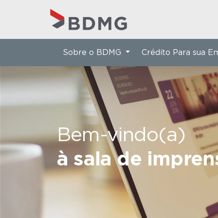
Sobre o BDMG
Crédito Para sua 
Bem-vindo(a)
à sala de impre