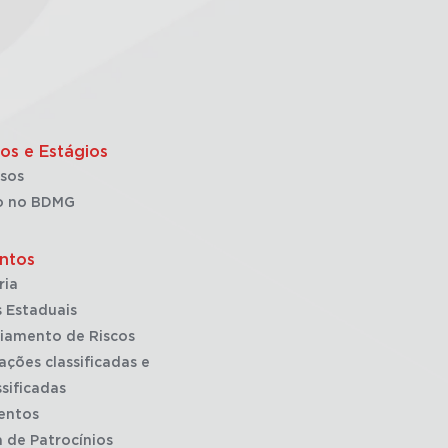
os e Estágios
sos
o no BDMG
ntos
ria
 Estaduais
iamento de Riscos
ações classificadas e
sificadas
entos
a de Patrocínios