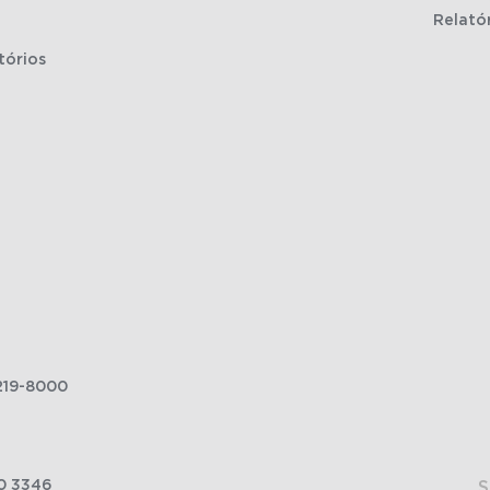
Relató
tórios
219-8000
0 3346
S