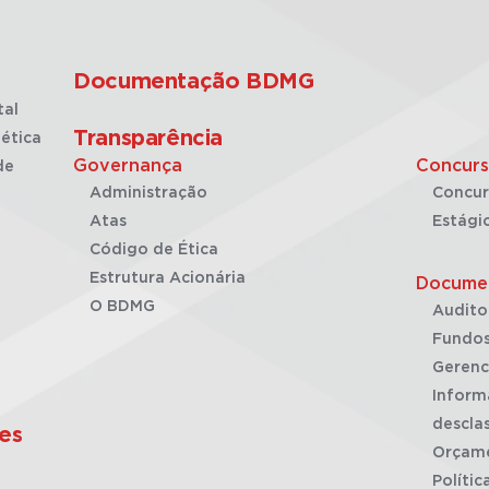
Documentação BDMG
tal
Transparência
ética
Governança
Concurs
de
Administração
Concur
Atas
Estági
Código de Ética
Estrutura Acionária
Docume
O BDMG
Audito
Fundos
Gerenc
Inform
desclas
es
Orçam
Polític