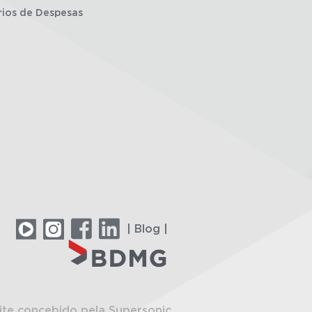
rios de Despesas
| Blog |
ite concebido pela Supersonic