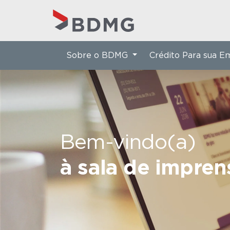
Sobre o BDMG
Crédito Para sua 
Bem-vindo(a)
à sala de impre