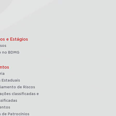
os e Estágios
sos
o no BDMG
ntos
ria
 Estaduais
iamento de Riscos
ações classificadas e
sificadas
entos
a de Patrocínios