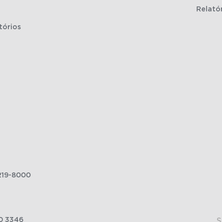
Relató
tórios
219-8000
0 3346
S