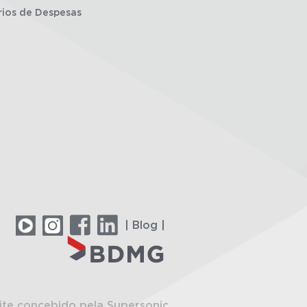
rios de Despesas
| Blog |
ite concebido pela Supersonic