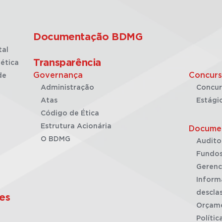
Documentação BDMG
tal
Transparência
ética
Governança
Concurs
de
Administração
Concur
Atas
Estági
Código de Ética
Estrutura Acionária
Docume
O BDMG
Audito
Fundos
Gerenc
Inform
desclas
es
Orçam
Polític