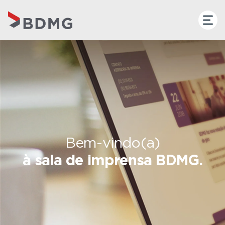
Bem-vindo(a)
à sala de imprensa BDMG.