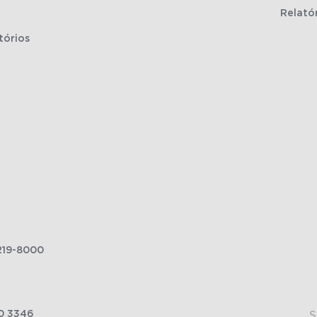
Relató
tórios
219-8000
0 3346
S