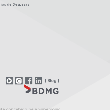
rios de Despesas
| Blog |
ite concebido pela Supersonic