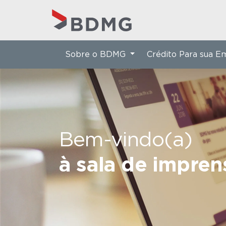
Sobre o BDMG
Crédito Para sua 
Bem-vindo(a)
à sala de impre