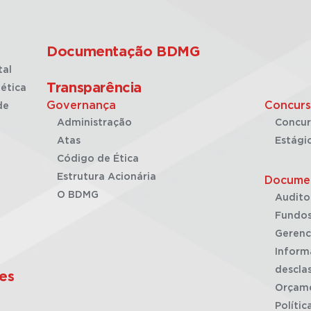
Documentação BDMG
tal
Transparência
ética
Governança
Concurs
de
Administração
Concur
Atas
Estági
Código de Ética
Estrutura Acionária
Docume
O BDMG
Audito
Fundos
Gerenc
Inform
desclas
es
Orçam
Polític