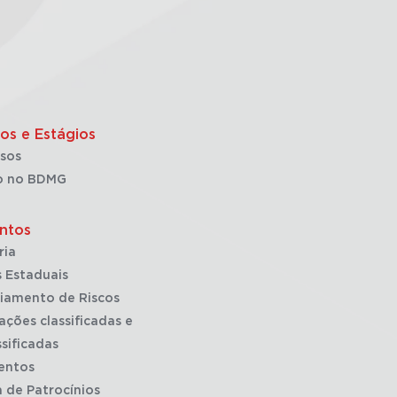
os e Estágios
sos
o no BDMG
ntos
ria
 Estaduais
iamento de Riscos
ações classificadas e
sificadas
entos
a de Patrocínios