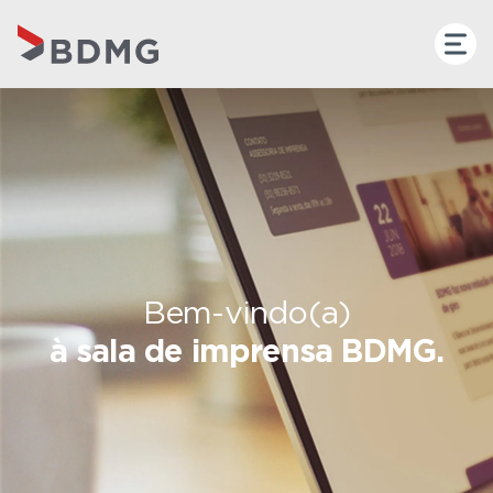
Bem-vindo(a)
à sala de imprensa BDMG.