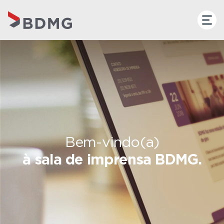
Bem-vindo(a)
à sala de imprensa BDMG.