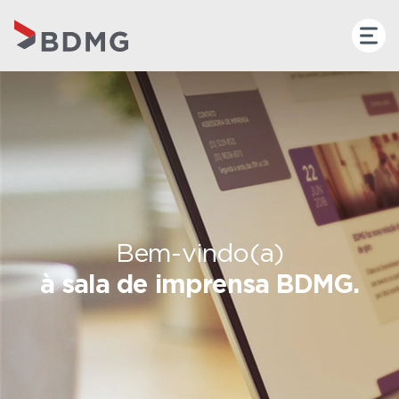
Bem-vindo(a)
à sala de imprensa BDMG.