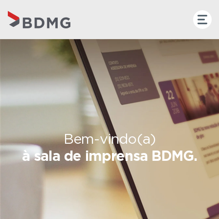
Bem-vindo(a)
à sala de imprensa BDMG.