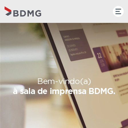
Bem-vindo(a)
à sala de imprensa BDMG.