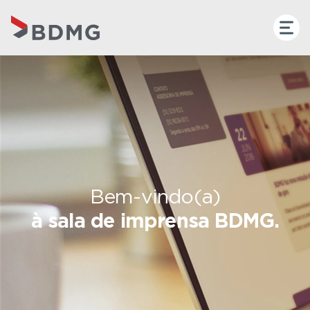
Bem-vindo(a)
à sala de imprensa BDMG.