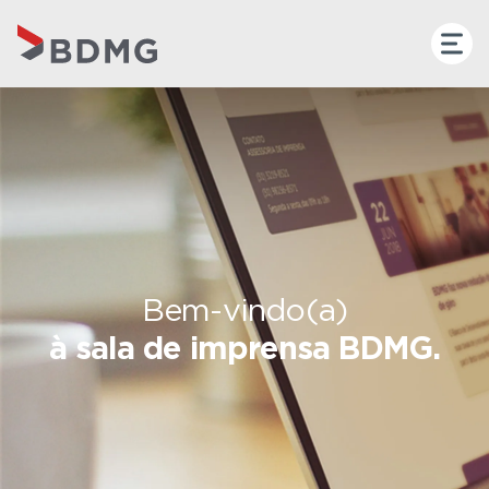
Bem-vindo(a)
à sala de imprensa BDMG.