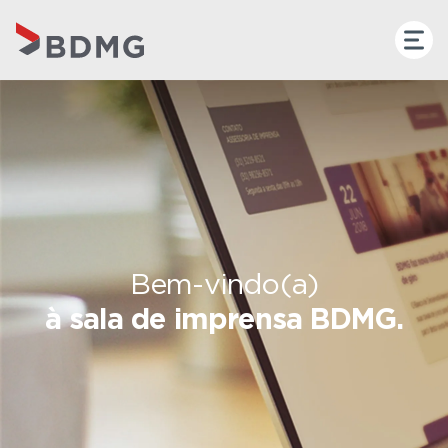
Bem-vindo(a)
à sala de imprensa BDMG.