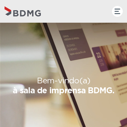
Bem-vindo(a)
à sala de imprensa BDMG.