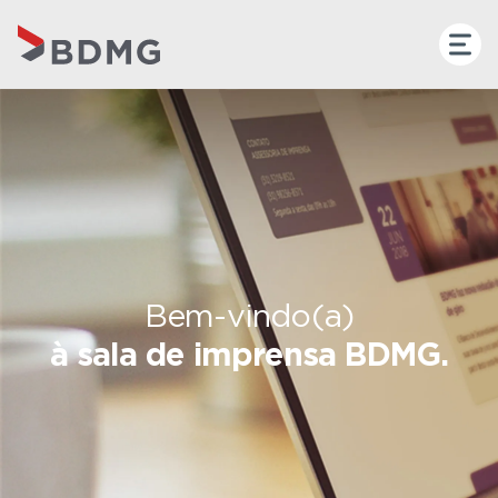
Bem-vindo(a)
à sala de imprensa BDMG.