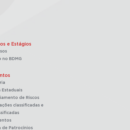
os e Estágios
sos
o no BDMG
ntos
ria
 Estaduais
iamento de Riscos
ações classificadas e
sificadas
entos
a de Patrocínios