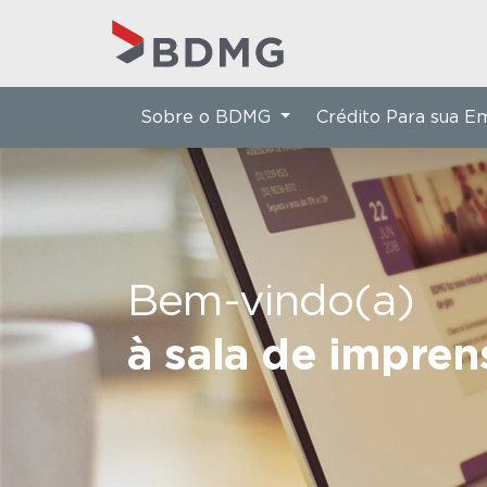
Sobre o BDMG
Crédito Para sua 
Bem-vindo(a)
à sala de impre