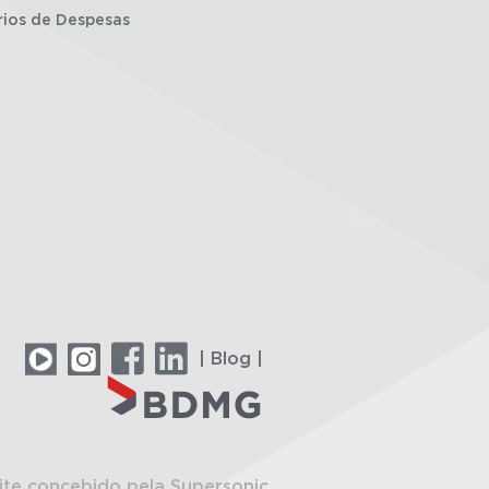
rios de Despesas
| Blog |
ite concebido pela Supersonic