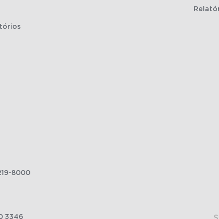
Relató
tórios
219-8000
0 3346
S