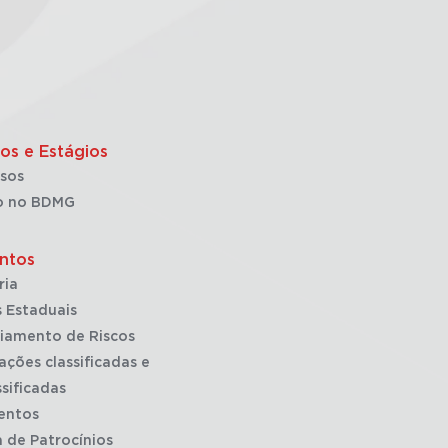
os e Estágios
sos
o no BDMG
ntos
ria
 Estaduais
iamento de Riscos
ações classificadas e
sificadas
entos
a de Patrocínios