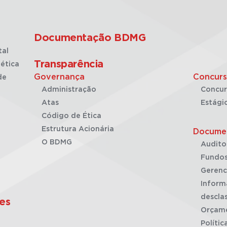
Documentação BDMG
tal
Transparência
ética
Governança
Concurs
de
Administração
Concur
Atas
Estági
Código de Ética
Estrutura Acionária
Docume
O BDMG
Audito
Fundos
Gerenc
Inform
desclas
es
Orçam
Polític