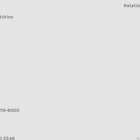
Relató
tórios
219-8000
0 3346
S