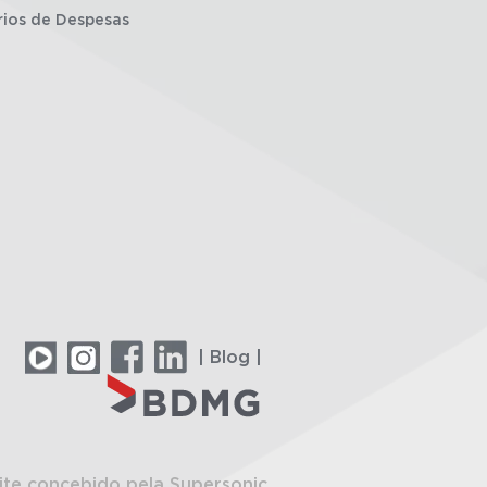
rios de Despesas
| Blog |
ite concebido pela Supersonic