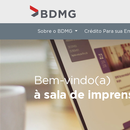
Sobre o BDMG
Crédito Para sua 
Bem-vindo(a)
à sala de impre