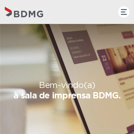
Bem-vindo(a)
à sala de imprensa BDMG.