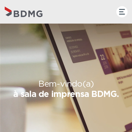
Bem-vindo(a)
à sala de imprensa BDMG.