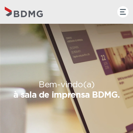
Bem-vindo(a)
à sala de imprensa BDMG.